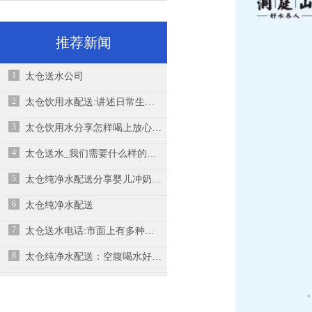
推荐新闻
1
太仓送水公司
2
太仓饮用水配送:讲述日常生活中不良的饮水习惯，希望大家可以引起注意
3
太仓饮用水分享怎样喝上放心水、健康水
4
太仓送水_​我们需要什么样的饮用水？饮用矿泉水对人体有益吗？
5
太仓纯净水配送分享婴儿冲奶粉7个错误之处
6
太仓纯净水配送
7
太仓送水电话:市面上有多种品牌的矿泉水和天然水，你清楚两者之间的区别吗?
8
太仓纯净水配送：空腹喝水好不好,早上喝水对身体有什么好处呢