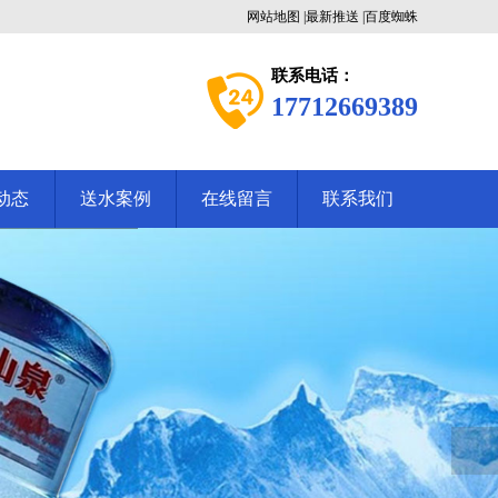
网站地图
|
最新推送
|
百度蜘蛛
联系电话：
17712669389
动态
送水案例
在线留言
联系我们