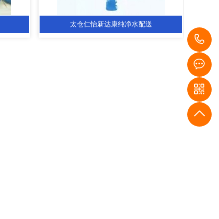
太仓仁怡新达康纯净水配送
1