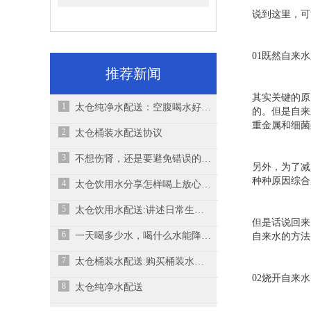
说到这里，可
01既然自来
推荐新闻
其实关键的原
1
太仓纯净水配送：空腹喝水好不好,早上喝水对身体有什么好处呢
的。但是自来
重金属和细菌
2
太仓桶装水配送协议
3
不想伤肾，还是要避免错误的喝水方式！
另外，为了减
种种原因综合
4
太仓饮用水分享怎样喝上放心水、健康水
5
太仓饮用水配送:讲述日常生活中不良的饮水习惯，希望大家可以引起注意
但是话说回来
6
一天喝多少水，喝什么水能降尿酸？
自来水的方法
7
太仓桶装水配送:购买桶装水要知道几个常识
02烧开自来
8
太仓纯净水配送