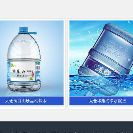
太仓洞庭山珍品桶装水
太仓冰露纯净水配送