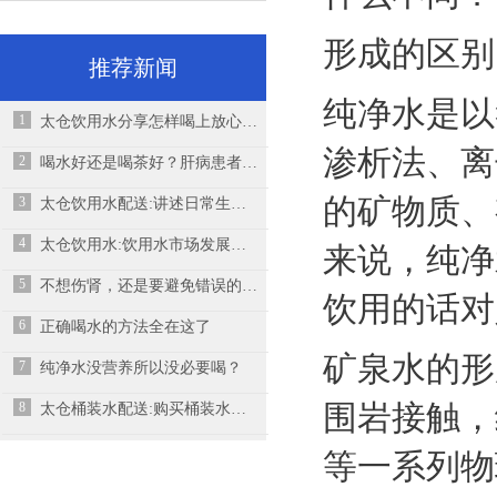
形成的区别
推荐新闻
纯净水是以
1
太仓饮用水分享怎样喝上放心水、健康水
渗析法、离
2
喝水好还是喝茶好？肝病患者该怎么选择？
的矿物质、
3
太仓饮用水配送:讲述日常生活中不良的饮水习惯，希望大家可以引起注意
4
太仓饮用水:饮用水市场发展有没有前景
来说，纯净
5
不想伤肾，还是要避免错误的喝水方式！
饮用的话对
6
正确喝水的方法全在这了
矿泉水的形
7
纯净水没营养所以没必要喝？
围岩接触，
8
太仓桶装水配送:购买桶装水要知道几个常识
等一系列物